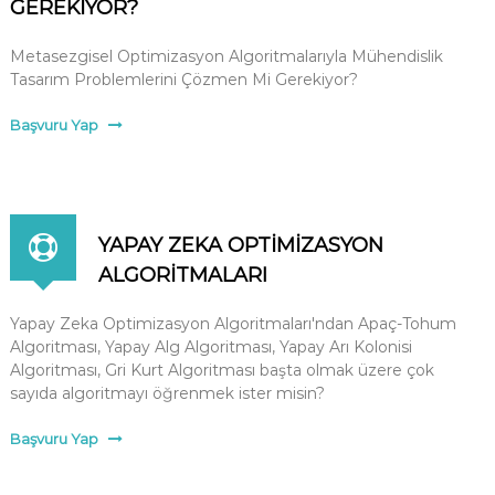
GEREKİYOR?
t
e
r
m
s
Metasezgisel Optimizasyon Algoritmalarıyla Mühendislik
a
i
Tasarım Problemlerini Çözmen Mi Gerekiyor?
l
t
e
a
Başvuru Yap
s
r
i
l
,
K
a
O
P
N
YAPAY ZEKA OPTİMİZASYON
r
Y
ALGORİTMALARI
A
o
b
Yapay Zeka Optimizasyon Algoritmaları'ndan Apaç-Tohum
l
Algoritması, Yapay Alg Algoritması, Yapay Arı Kolonisi
e
Algoritması, Gri Kurt Algoritması başta olmak üzere çok
m
sayıda algoritmayı öğrenmek ister misin?
Ç
ö
Başvuru Yap
z