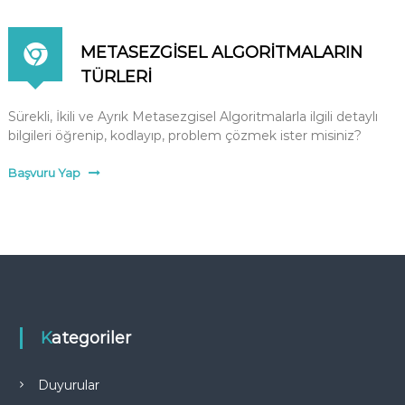
m
e
A
METASEZGİSEL ALGORİTMALARIN
t
TÜRLERİ
ö
l
Sürekli, İkili ve Ayrık Metasezgisel Algoritmalarla ilgili detaylı
y
bilgileri öğrenip, kodlayıp, problem çözmek ister misiniz?
e
s
Başvuru Yap
i
Kategoriler
Duyurular